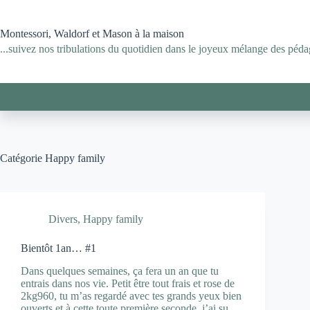
Passer
au
contenu
Montessori, Waldorf et Mason à la maison
...suivez nos tribulations du quotidien dans le joyeux mélange des pédag
Catégorie
Happy family
Divers
,
Happy family
Bientôt 1an… #1
Dans quelques semaines, ça fera un an que tu
entrais dans nos vie. Petit être tout frais et rose de
2kg960, tu m’as regardé avec tes grands yeux bien
ouverts et à cette toute première seconde, j’ai su