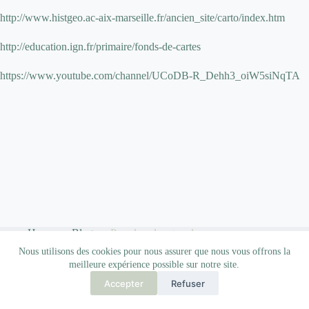
http://www.histgeo.ac-aix-marseille.fr/ancien_site/carto/index.htm
http://education.ign.fr/primaire/fonds-de-cartes
https://www.youtube.com/channel/UCoDB-R_Dehh3_oiW5siNqTA
Home
Blog
Pour les plus grands…
Qui suis-je ?
Nous utilisons des cookies pour nous assurer que nous vous offrons la
meilleure expérience possible sur notre site.
Accepter
Refuser
Copyright © 2026 - Thème WordPress par
CreativeThemes
.