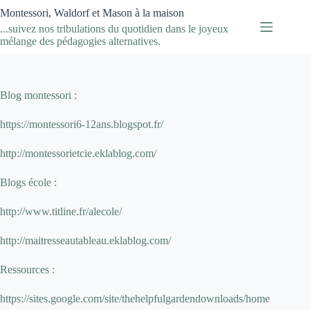
Passer
Montessori, Waldorf et Mason à la maison
au
...suivez nos tribulations du quotidien dans le joyeux
contenu
mélange des pédagogies alternatives.
Blog montessori :
https://montessori6-12ans.blogspot.fr/
http://montessorietcie.eklablog.com/
Blogs école :
http://www.titline.fr/alecole/
http://maitresseautableau.eklablog.com/
Ressources :
https://sites.google.com/site/thehelpfulgardendownloads/home