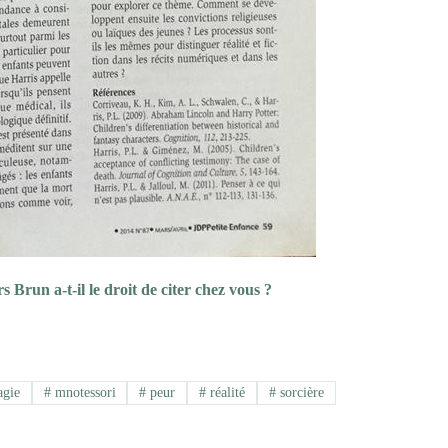
s Brun a-t-il le droit de citer chez vous ?
gie
#
mnotessori
#
peur
#
réalité
#
sorcière