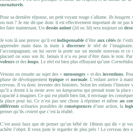
surnaturels
.
Pour sa dernière réponse, un petit voyant rouge s’allume.
Ils bougent
.
ou non ? Je me dit que donc il est effectivement important de ne pas 
les faire maintenant. Un
dessin animé
(2d ou 3d) sera toujours un
dess
Je vois là une preuve qu’il est
indispensable
d’être
aux côtés
de l’enfa
apprendre main dans la main à
discerner
le réel de l’imaginair
l’accompagnant, on lui ouvre la porte sur un monde nouveau et ce
placard ou sous son lit. Jamais il n’a eu peur d’être dans le noir. Pa
voleurs
et des
loups
. Le réel est bien plus effrayant qu’une
Cornebidou
Venons en ensuite au sujet des «
mensonges
» et des
inventions
. Pou
phase de développement
typique
et
normale
. L’enfant arrive à man
cerveau. Il va donc inventer des histoires. Selon les enfants l’histoi
qu’il a dormi à la sieste avec un
kangourou
qui prenait toute la place 
capacité à imagin
er. Ce qui est plutôt bien fait, il envisage les conséqu
la place pour lui. Ce n’est pas une chose à réprimer et même
au con
différents
scénarios possibles de
conséquences
d’une action, la
log
penser qu’ils
croient
que c’est la réalité.
C’est aussi faux que de penser qu’un bébé de 18mois qui dit « je ve
achète l’objet. Il veux juste le regarder de plus près ! Le cerveau des 