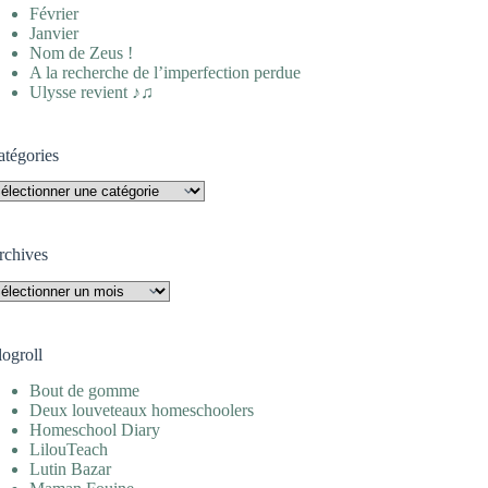
Février
Janvier
Nom de Zeus !
A la recherche de l’imperfection perdue
Ulysse revient ♪♫
atégories
tégories
rchives
rchives
logroll
Bout de gomme
Deux louveteaux homeschoolers
Homeschool Diary
LilouTeach
Lutin Bazar