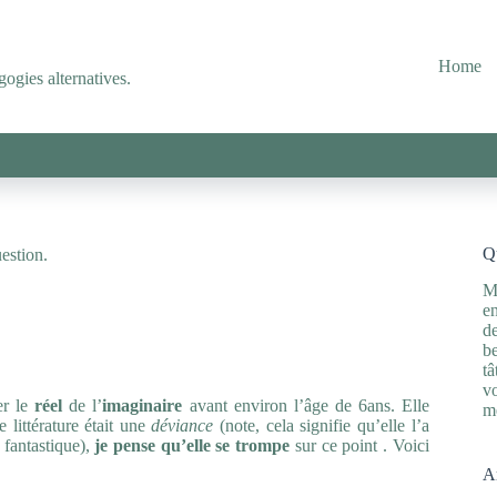
Home
ogies alternatives.
Qu
uestion.
M
en
de
be
tâ
vo
er le
réel
de l’
imaginaire
avant environ l’âge de 6ans. Elle
m
 littérature était une
déviance
(note, cela signifie qu’elle l’a
 fantastique),
je pense qu’elle se trompe
sur ce point . Voici
Ar