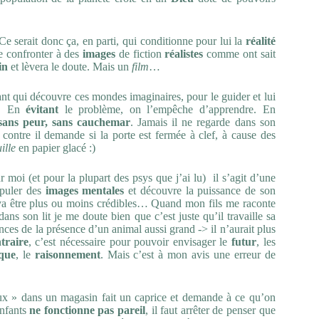
 Ce serait donc ça, en parti, qui conditionne pour lui la
réalité
le confronter à des
images
de fiction
réalistes
comme ont sait
in
et lèvera le doute. Mais un
film
…
nt qui découvre ces mondes imaginaires, pour le guider et lui
e. En
évitant
le problème, on l’empêche d’apprendre. En
sans peur, sans cauchemar
. Jamais il ne regarde dans son
r contre il demande si la porte est fermée à clef, à cause des
ille
en papier glacé :)
r moi (et pour la plupart des psys que j’ai lu) il s’agit d’une
ipuler des
images mentales
et découvre la puissance de son
re va être plus ou moins crédibles… Quand mon fils me raconte
dans son lit je me doute bien que c’est juste qu’il travaille sa
ences de la présence d’un animal aussi grand -> il n’aurait plus
traire
, c’est nécessaire pour pouvoir envisager le
futur
, les
ique
, le
raisonnement
. Mais c’est à mon avis une erreur de
ux » dans un magasin fait un caprice et demande à ce qu’on
enfants
ne fonctionne pas pareil
, il faut arrêter de penser que