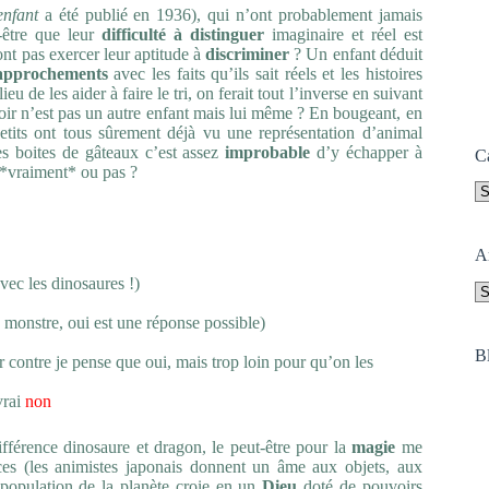
enfant
a été publié en 1936), qui n’ont probablement jamais
-être que leur
difficulté à distinguer
imaginaire et réel est
ont pas exercer leur aptitude à
discriminer
? Un enfant déduit
approchements
avec les faits qu’ils sait réels et les histoires
eu de les aider à faire le tri, on ferait tout l’inverse en suivant
oir n’est pas un autre enfant mais lui même ? En bougeant, en
its ont tous sûrement déjà vu une représentation d’animal
 les boites de gâteaux c’est assez
improbable
d’y échapper à
C
t *vraiment* ou pas ?
Ca
A
vec les dinosaures !)
A
 monstre, oui est une réponse possible)
B
r contre je pense que oui, mais trop loin pour qu’on les
vrai
non
ifférence dinosaure et dragon, le peut-être pour la
magie
me
orces (les animistes japonais donnent un âme aux objets, aux
a population de la planète croie en un
Dieu
doté de pouvoirs