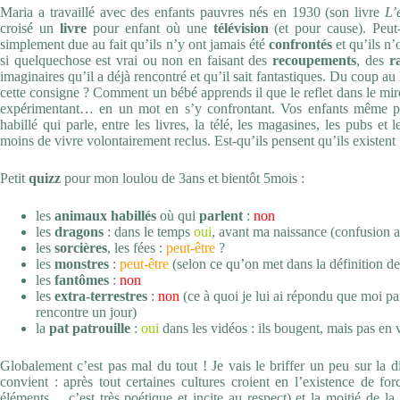
Maria a travaillé avec des enfants pauvres nés en 1930 (son livre
L’
croisé un
livre
pour enfant où une
télévision
(et pour cause). Peut
simplement due au fait qu’ils n’y ont jamais été
confrontés
et qu’ils n’
si quelquechose est vrai ou non en faisant des
recoupements
, des
r
imaginaires qu’il a déjà rencontré et qu’il sait fantastiques. Du coup au li
cette consigne ? Comment un bébé apprends il que le reflet dans le mir
expérimentant… en un mot en s’y confrontant. Vos enfants même pet
habillé qui parle, entre les livres, la télé, les magasines, les pubs et
moins de vivre volontairement reclus. Est-qu’ils pensent qu’ils existen
Petit
quizz
pour mon loulou de 3ans et bientôt 5mois :
les
animaux habillés
où qui
parlent
:
non
les
dragons
: dans le temps
oui
, avant ma naissance (confusion a
les
sorcières
, les fées :
peut-être
?
les
monstres
:
peut-être
(selon ce qu’on met dans la définition de
les
fantômes
:
non
les
extra-terrestres
:
non
(ce à quoi je lui ai répondu que moi pa
rencontre un jour)
la
pat patrouille
:
oui
dans les vidéos : ils bougent, mais pas en 
Globalement c’est pas mal du tout ! Je vais le briffer un peu sur la d
convient : après tout certaines cultures croient en l’existence de f
éléments… c’est très poétique et incite au respect) et la moitié de l