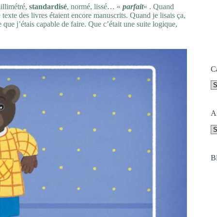
millimétré,
standardisé
, normé, lissé… «
parfait
« . Quand
le texte des livres étaient encore manuscrits. Quand je lisais ça,
 que j’étais capable de faire. Que c’était une suite logique,
C
Ca
A
A
B