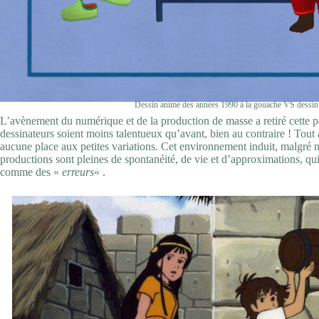
Dessin animé des années 1990 à la gouache VS dessin a
L’avènement du numérique et de la production de masse a retiré cette p
dessinateurs soient moins talentueux qu’avant, bien au contraire ! Tout 
aucune place aux petites variations. Cet environnement induit, malgré
productions sont pleines de spontanéité, de vie et d’approximations, qu
comme des «
erreurs
« .