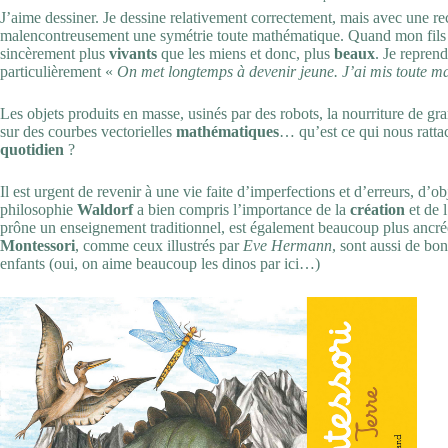
J’aime dessiner. Je dessine relativement correctement, mais avec une r
malencontreusement une symétrie toute mathématique. Quand mon fils et
sincèrement plus
vivants
que les miens et donc, plus
beaux
. Je repren
particulièrement «
On met longtemps à devenir jeune. J’ai mis toute ma
Les objets produits en masse, usinés par des robots, la nourriture de gran
sur des courbes vectorielles
mathématiques
… qu’est ce qui nous ratta
quotidien
?
Il est urgent de revenir à une vie faite d’imperfections et d’erreurs, d’o
philosophie
Waldorf
a bien compris l’importance de la
création
et de l
prône un enseignement traditionnel, est également beaucoup plus ancrée 
Montessori
, comme ceux illustrés par
Eve Hermann
, sont aussi de bo
enfants (oui, on aime beaucoup les dinos par ici…)