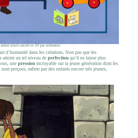
nimé actuel calculé en 3D par ordinateur.
art d’humanité dans les créations. Non pas que les
a atteint un tel niveau de
perfection
qu’il ne laisse plus
 nous, une
pression
incroyable sur la jeune génération dont les
i sont perçues, même par des enfants encore très jeunes,