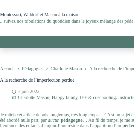
Passer
au
contenu
Montessori, Waldorf et Mason à la maison
...suivez nos tribulations du quotidien dans le joyeux mélange des pédag
Accueil
Pédagogies
Charlotte Mason
A la recherche de l’imp
A la recherche de l’imperfection perdue
7 juin 2022
Charlotte Mason
,
Happy family
,
IEF & coschooling
,
Instruct
Je mûris cet article depuis longtemps, très longtemps… C’est un sujet
été abordé nulle part, par
aucun
pédagogue
… Au fil du temps, je me 
l’enfance des enfants d’aujourd’hui réside dans l’apparition d’un
perfe