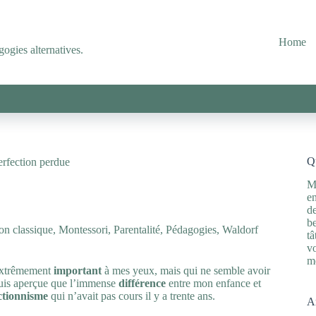
Home
ogies alternatives.
Qu
erfection perdue
M
en
de
be
ion classique
,
Montessori
,
Parentalité
,
Pédagogies
,
Waldorf
tâ
vo
m
 extrêmement
important
à mes yeux, mais qui ne semble avoir
suis aperçue que l’immense
différence
entre mon enfance et
ctionnisme
qui n’avait pas cours il y a trente ans.
Ar