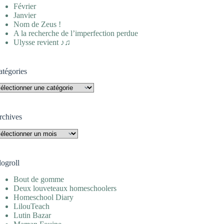
Février
Janvier
Nom de Zeus !
A la recherche de l’imperfection perdue
Ulysse revient ♪♫
atégories
tégories
rchives
rchives
logroll
Bout de gomme
Deux louveteaux homeschoolers
Homeschool Diary
LilouTeach
Lutin Bazar