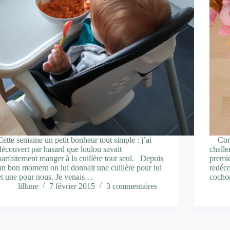
Cette semaine un petit bonheur tout simple : j’ai
Comme
découvert par hasard que loulou savait
challe
parfaitement manger à la cuillère tout seul. Depuis
premie
un bon moment on lui donnait une cuillère pour lui
redéco
et une pour nous. Je venais…
cocho
lillune
7 février 2015
3 commentaires