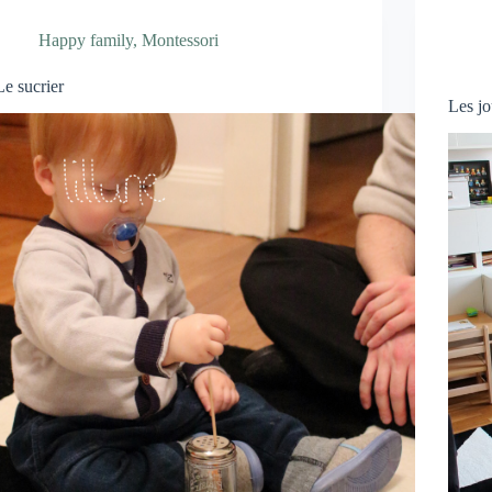
Happy family
,
Montessori
Le sucrier
Les j