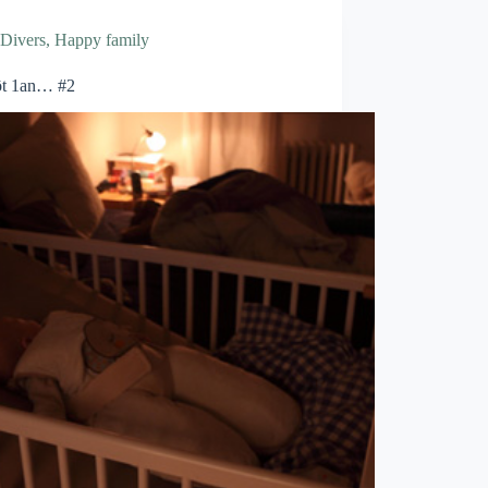
Divers
,
Happy family
ôt 1an… #2