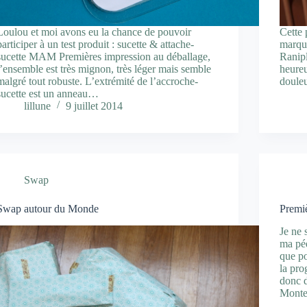
Loulou et moi avons eu la chance de pouvoir
Cette 
participer à un test produit : sucette & attache-
marqu
sucette MAM Premières impression au déballage,
Ranipl
l’ensemble est très mignon, très léger mais semble
heureu
malgré tout robuste. L’extrémité de l’accroche-
douleu
sucette est un anneau…
lillune
9 juillet 2014
Swap
Swap autour du Monde
Premi
Je ne 
ma péd
que po
la pro
donc d
Monte