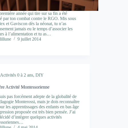
première année qui tire sur sa fin a été
é par ton combat contre le RGO. Mis sous
ex et Gaviscon dès la néonat, tu n’as
sement jamais eu le temps d’associer les
rs à l’alimentation et tu as…
lillune
9 juillet 2014
Activités 0 à 2 ans
,
DIY
ère Activité Montessorienne
suis pas forcément adepte de la globalité de
agogie Monterossi, mais je dois reconnaître
ur les apprentissages des enfants en bas âge
gression proposée est très bien pensée. J’ai
écidé d’intégrer quelques activités
ssoriennes…
lillune
4 mai 2014