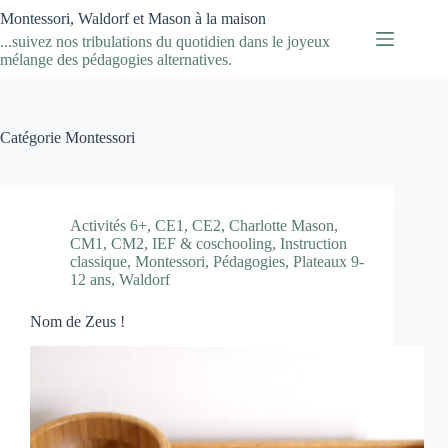
Passer
Montessori, Waldorf et Mason à la maison
au
...suivez nos tribulations du quotidien dans le joyeux
contenu
mélange des pédagogies alternatives.
Catégorie
Montessori
Activités 6+
,
CE1
,
CE2
,
Charlotte Mason
,
CM1
,
CM2
,
IEF & coschooling
,
Instruction
classique
,
Montessori
,
Pédagogies
,
Plateaux 9-
12 ans
,
Waldorf
Nom de Zeus !