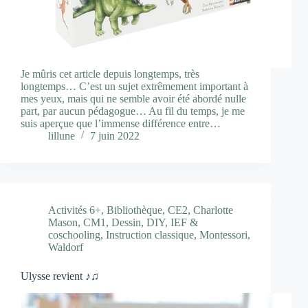
Je mûris cet article depuis longtemps, très
longtemps… C’est un sujet extrêmement important à
mes yeux, mais qui ne semble avoir été abordé nulle
part, par aucun pédagogue… Au fil du temps, je me
suis aperçue que l’immense différence entre…
lillune
7 juin 2022
Activités 6+
,
Bibliothèque
,
CE2
,
Charlotte
Mason
,
CM1
,
Dessin
,
DIY
,
IEF &
coschooling
,
Instruction classique
,
Montessori
,
Waldorf
Ulysse revient ♪♫