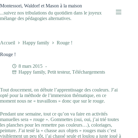
Passer
Montessori, Waldorf et Mason à la maison
au
...suivez nos tribulations du quotidien dans le joyeux
contenu
mélange des pédagogies alternatives.
Accueil
Happy family
Rouge !
Rouge !
8 mars 2015
Happy family
,
Petit testeur
,
Téléchargements
Tout doucement, on débute l’apprentissage des couleurs. J’ai
opté pour la méthode de l’immersion thématique, en ce
moment nous ne « travaillons » donc que sur le rouge.
Pendant une semaine, tout ce qu’on va faire en activités
manuelles sera « rouge ». Gommettes (oui, oui, j’ai trié toutes
les planches pour les remettre pas couleurs…), coloriages,
peinture. J’ai testé la « chasse aux objets » rouges mais c’est
visiblement un peu tôt, j’ai chassé seule et loulou a juste joué à