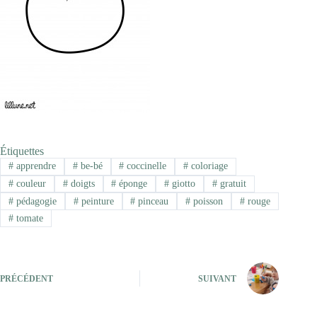
Étiquettes
#
apprendre
#
be-bé
#
coccinelle
#
coloriage
#
couleur
#
doigts
#
éponge
#
giotto
#
gratuit
#
pédagogie
#
peinture
#
pinceau
#
poisson
#
rouge
#
tomate
PRÉCÉDENT
SUIVANT