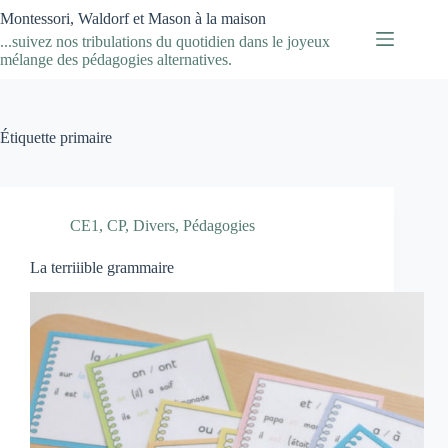
Passer
Montessori, Waldorf et Mason à la maison
au
...suivez nos tribulations du quotidien dans le joyeux
contenu
mélange des pédagogies alternatives.
Étiquette
primaire
CE1
,
CP
,
Divers
,
Pédagogies
La terriiible grammaire