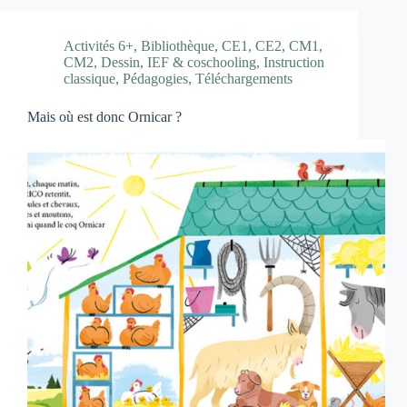
Activités 6+
,
Bibliothèque
,
CE1
,
CE2
,
CM1
,
CM2
,
Dessin
,
IEF & coschooling
,
Instruction
classique
,
Pédagogies
,
Téléchargements
Mais où est donc Ornicar ?