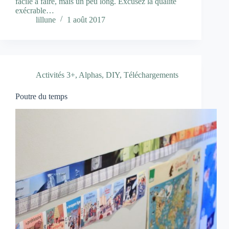
facile à faire, mais un peu long. Excusez la qualité
exécrable…
lillune
1 août 2017
Activités 3+
,
Alphas
,
DIY
,
Téléchargements
Poutre du temps