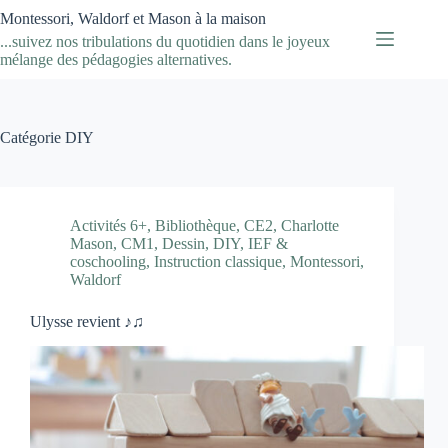
Passer
Montessori, Waldorf et Mason à la maison
au
...suivez nos tribulations du quotidien dans le joyeux
contenu
mélange des pédagogies alternatives.
Catégorie
DIY
Activités 6+
,
Bibliothèque
,
CE2
,
Charlotte
Mason
,
CM1
,
Dessin
,
DIY
,
IEF &
coschooling
,
Instruction classique
,
Montessori
,
Waldorf
Ulysse revient ♪♫