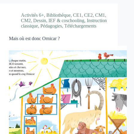
Activités 6+
,
Bibliothèque
,
CE1
,
CE2
,
CM1
,
CM2
,
Dessin
,
IEF & coschooling
,
Instruction
classique
,
Pédagogies
,
Téléchargements
Mais où est donc Ornicar ?