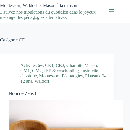
Passer
Montessori, Waldorf et Mason à la maison
au
...suivez nos tribulations du quotidien dans le joyeux
contenu
mélange des pédagogies alternatives.
Catégorie
CE1
Activités 6+
,
CE1
,
CE2
,
Charlotte Mason
,
CM1
,
CM2
,
IEF & coschooling
,
Instruction
classique
,
Montessori
,
Pédagogies
,
Plateaux 9-
12 ans
,
Waldorf
Nom de Zeus !