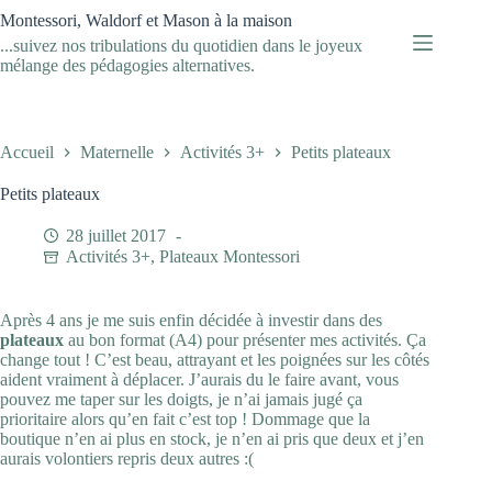
Passer
Montessori, Waldorf et Mason à la maison
au
...suivez nos tribulations du quotidien dans le joyeux
contenu
mélange des pédagogies alternatives.
Accueil
Maternelle
Activités 3+
Petits plateaux
Petits plateaux
28 juillet 2017
Activités 3+
,
Plateaux Montessori
Après 4 ans je me suis enfin décidée à investir dans des
plateaux
au bon format (A4) pour présenter mes activités. Ça
change tout ! C’est beau, attrayant et les poignées sur les côtés
aident vraiment à déplacer. J’aurais du le faire avant, vous
pouvez me taper sur les doigts, je n’ai jamais jugé ça
prioritaire alors qu’en fait c’est top ! Dommage que la
boutique n’en ai plus en stock, je n’en ai pris que deux et j’en
aurais volontiers repris deux autres :(