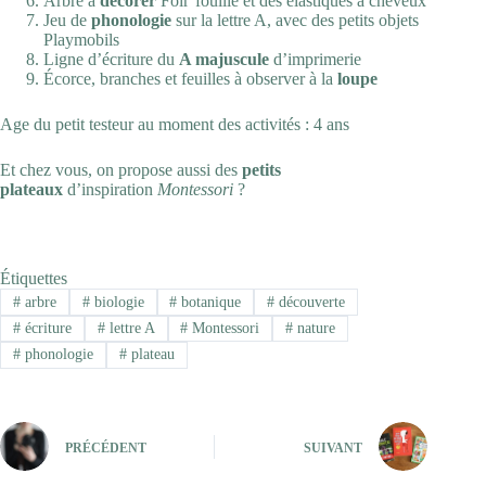
Arbre à
décorer
Foir’fouille
et des élastiques à cheveux
Jeu de
phonologie
sur la lettre A, avec des petits objets
Playmobils
Ligne d’écriture du
A majuscule
d’imprimerie
Écorce, branches et feuilles à observer à la
loupe
Age du petit testeur au moment des activités : 4 ans
Et chez vous, on propose aussi des
petits
plateaux
d’inspiration
Montessori
?
Étiquettes
#
arbre
#
biologie
#
botanique
#
découverte
#
écriture
#
lettre A
#
Montessori
#
nature
#
phonologie
#
plateau
PRÉCÉDENT
SUIVANT