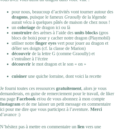
pour nous, beaucoup d’activités vont tourner autour des
dragons
, puisque le fameux
Graoully
de la légende
aurait vécu à quelques pâtés de maison de chez nous !
un
coloriage
de dragon
ici
ou
là
construire
des arènes à l’aide des
units blocks
(gros
blocs de bois) pour y cacher notre dragon (Playmobil)
utiliser notre
finger eyes
vert pour jouer au dragon et
délier ses doigts (cf.
la classe de Marion
)
découvrir
de la lettre G (comme Graoully) et
s’entraîner à l’écrire
découvrir
le mot dragon et le son « on »
cuisiner
une quiche lorraine, dont voici la
recette
Je fourni toutes ces ressources
gratuitement
, alors je vous
demanderais, en guise de remerciement pour le travail, de liker
ma page
Facebook
et/ou de vous abonnez à mon compte
Instagram
et de me laisser un petit message en commentaire
ici pour me dire que vous participez à l’aventure.
Merci
d’avance :)
N’hésitez pas à mettre en commentaire un
lien
vers une