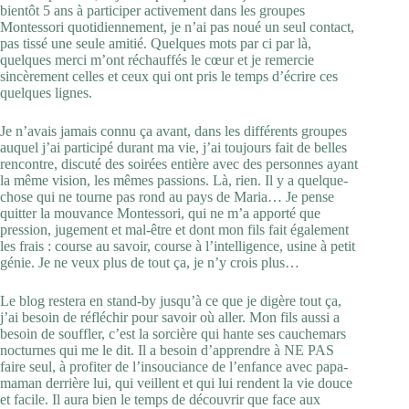
bientôt 5 ans à participer activement dans les groupes
Montessori quotidiennement, je n’ai pas noué un seul contact,
pas tissé une seule amitié. Quelques mots par ci par là,
quelques merci m’ont réchauffés le cœur et je remercie
sincèrement celles et ceux qui ont pris le temps d’écrire ces
quelques lignes.
Je n’avais jamais connu ça avant, dans les différents groupes
auquel j’ai participé durant ma vie, j’ai toujours fait de belles
rencontre, discuté des soirées entière avec des personnes ayant
la même vision, les mêmes passions. Là, rien. Il y a quelque-
chose qui ne tourne pas rond au pays de Maria… Je pense
quitter la mouvance Montessori, qui ne m’a apporté que
pression, jugement et mal-être et dont mon fils fait également
les frais : course au savoir, course à l’intelligence, usine à petit
génie. Je ne veux plus de tout ça, je n’y crois plus…
Le blog restera en stand-by jusqu’à ce que je digère tout ça,
j’ai besoin de réfléchir pour savoir où aller. Mon fils aussi a
besoin de souffler, c’est la sorcière qui hante ses cauchemars
nocturnes qui me le dit. Il a besoin d’apprendre à NE PAS
faire seul, à profiter de l’insouciance de l’enfance avec papa-
maman derrière lui, qui veillent et qui lui rendent la vie douce
et facile. Il aura bien le temps de découvrir que face aux