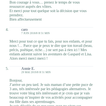
Bon courage à vous… prenez le temps de vous
ressourcer auprès des vôtres.
Et merci pour tout quelque soit la décision que vous
prendrez.
Bien affectueusement
caro
7 JUIN 2018/8 H 51 MIN
Merci pour tout ce que tu fais, pour nos enfants, et pour
nous !… Parce que je peux te dire que ton travail (beau,
précis, poétique, riche…) ne sert pas à rien ici ! Mes
enfants adorent suivre les aventures de Gaspard et Lisa.
Alors merci merci merci !
Annie E.
29 MAI 2019/8 H 51 MIN
Bonjour,
J’arrive un peu tard. Je suis maman d’une petite puce de
3 ans, très intéressée par les pédagogies alternatives. Je
trouve votre blog très intéressant et je crois que je vais
beaucoup m’inspirer de vos activités pour accompagner
ma fille dans ses aprentissages.
Je suis désolée de ce que vous avez pu vivre sur