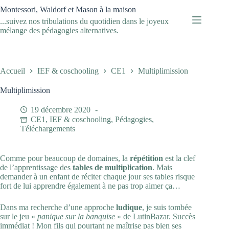
Passer
Montessori, Waldorf et Mason à la maison
au
...suivez nos tribulations du quotidien dans le joyeux
contenu
mélange des pédagogies alternatives.
Accueil
IEF & coschooling
CE1
Multiplimission
Multiplimission
19 décembre 2020
CE1
,
IEF & coschooling
,
Pédagogies
,
Téléchargements
Comme pour beaucoup de domaines, la
répétition
est la clef
de l’apprentissage des
tables de multiplication
. Mais
demander à un enfant de réciter chaque jour ses tables risque
fort de lui apprendre également à ne pas trop aimer ça…
Dans ma recherche d’une approche
ludique
, je suis tombée
sur le jeu «
panique sur la banquise
» de
LutinBazar
. Succès
immédiat ! Mon fils qui pourtant ne maîtrise pas bien ses