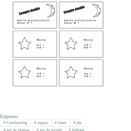
Étiquettes
#
Coschooling
#
espace
#
fusée
#
jeu
#
jeu de plateau
#
jeu de société
#
ludique