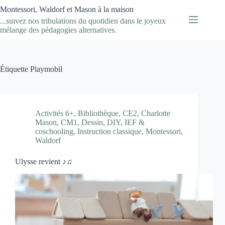
Passer
Montessori, Waldorf et Mason à la maison
au
...suivez nos tribulations du quotidien dans le joyeux
contenu
mélange des pédagogies alternatives.
Étiquette
Playmobil
Activités 6+
,
Bibliothèque
,
CE2
,
Charlotte
Mason
,
CM1
,
Dessin
,
DIY
,
IEF &
coschooling
,
Instruction classique
,
Montessori
,
Waldorf
Ulysse revient ♪♫