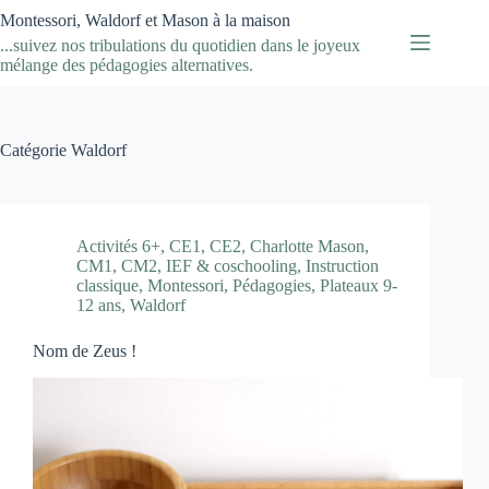
Passer
Montessori, Waldorf et Mason à la maison
au
...suivez nos tribulations du quotidien dans le joyeux
contenu
mélange des pédagogies alternatives.
Catégorie
Waldorf
Activités 6+
,
CE1
,
CE2
,
Charlotte Mason
,
CM1
,
CM2
,
IEF & coschooling
,
Instruction
classique
,
Montessori
,
Pédagogies
,
Plateaux 9-
12 ans
,
Waldorf
Nom de Zeus !