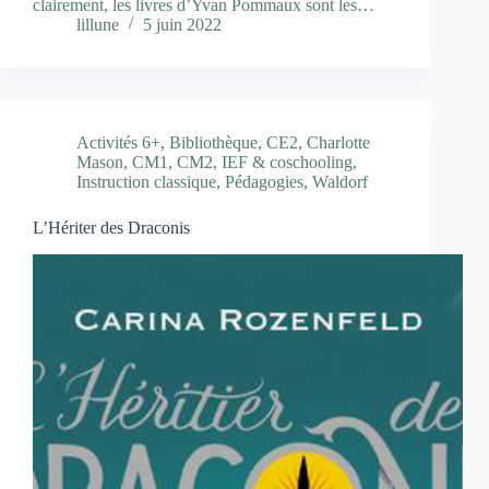
clairement, les livres d’Yvan Pommaux sont les…
lillune
5 juin 2022
Activités 6+
,
Bibliothèque
,
CE2
,
Charlotte
Mason
,
CM1
,
CM2
,
IEF & coschooling
,
Instruction classique
,
Pédagogies
,
Waldorf
L’Hériter des Draconis