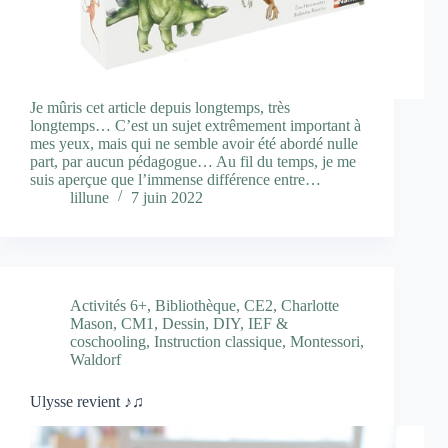
Je mûris cet article depuis longtemps, très
longtemps… C’est un sujet extrêmement important à
mes yeux, mais qui ne semble avoir été abordé nulle
part, par aucun pédagogue… Au fil du temps, je me
suis aperçue que l’immense différence entre…
lillune
7 juin 2022
Activités 6+
,
Bibliothèque
,
CE2
,
Charlotte
Mason
,
CM1
,
Dessin
,
DIY
,
IEF &
coschooling
,
Instruction classique
,
Montessori
,
Waldorf
Ulysse revient ♪♫