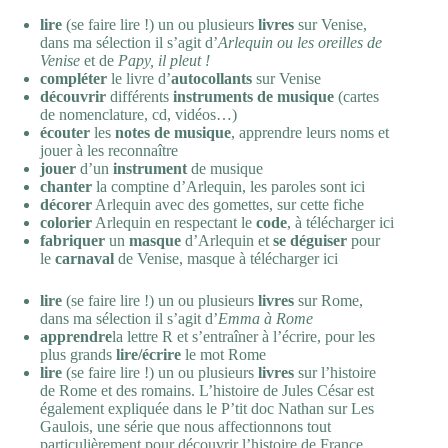
lire
(se faire lire !) un ou plusieurs
livres
sur Venise,
dans ma sélection il s’agit d’
Arlequin ou les oreilles de
Venise
et de
Papy, il pleut !
compléter
le livre d’
autocollants
sur Venise
découvrir
différents
instruments de musique
(cartes
de nomenclature, cd, vidéos…)
écouter
les
notes de musique
, apprendre leurs noms et
jouer à les reconnaître
jouer
d’un
instrument
de musique
chanter
la
comptine
d’Arlequin, les paroles sont
ici
décorer
Arlequin avec des gomettes, sur
cette fiche
colorier
Arlequin en respectant le
code
, à télécharger
ici
fabriquer
un
masque
d’Arlequin et
se déguiser
pour
le
carnaval
de Venise, masque à télécharger
ici
lire
(se faire lire !) un ou plusieurs
livres
sur Rome,
dans ma sélection il s’agit d’
Emma à Rome
apprendre
la lettre R et s’entraîner à l’écrire, pour les
plus grands
lire/écrire
le mot Rome
lire
(se faire lire !) un ou plusieurs
livres
sur l’histoire
de Rome et des romains. L’histoire de Jules César est
également expliquée dans le P’tit doc Nathan sur Les
Gaulois, une série que nous affectionnons tout
particulièrement pour découvrir l’histoire de France.