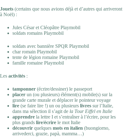
Jouets
(certains que nous avions déjà et d’autres qui arriveront
à Noël) :
Jules César et Cléopâtre
Playmobil
soldats romains
Playmobil
soldats avec bannière SPQR
Playmobil
char romain
Playmobil
tente de légion romaine
Playmobil
famille romaine
Playmobil
Les
activités
:
tamponner
(écrire/dessiner)
le passeport
placer
un (ou plusieurs) élément(s) mobile(s) sur la
grande carte murale et déplacer le pointeur voyage
lire
(se faire lire !) un ou plusieurs
livres
sur l’Italie,
dans ma sélection il s’agit de
la Tour Eiffel en Italie
apprendre
la lettre I et s’entraîner à l’écrire, pour les
plus grands
lire/écrire
le mot Italie
découvrir
quelques
mots en italien
(buongiorno,
arrivederci, grazie, papà, mamma…)