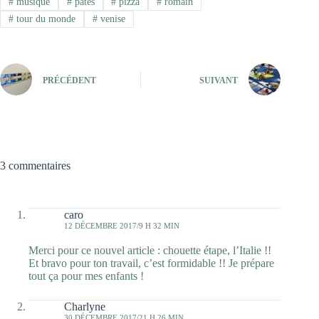
#
musique
#
pâtes
#
pizza
#
romain
#
tour du monde
#
venise
PRÉCÉDENT
SUIVANT
3 commentaires
caro
12 DÉCEMBRE 2017/9 H 32 MIN
Merci pour ce nouvel article : chouette étape, l’Italie !!
Et bravo pour ton travail, c’est formidable !! Je prépare
tout ça pour mes enfants !
Charlyne
30 DÉCEMBRE 2017/21 H 26 MIN