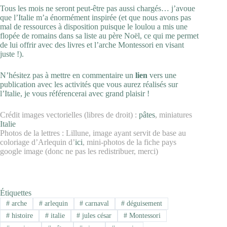
Tous les mois ne seront peut-être pas aussi chargés… j’avoue
que l’Italie m’a énormément inspirée (et que nous avons pas
mal de ressources à disposition puisque le loulou a mis une
flopée de romains dans sa liste au père Noël, ce qui me permet
de lui offrir avec des livres et l’arche Montessori en visant
juste !).
N’hésitez pas à mettre en commentaire un
lien
vers une
publication avec les activités que vous aurez réalisés sur
l’Italie, je vous référencerai avec grand plaisir !
Crédit images vectorielles (libres de droit) :
pâtes
, miniatures
Italie
Photos de la lettres : Lillune, image ayant servit de base au
coloriage d’Arlequin d’
ici
, mini-photos de la fiche pays
google image (donc ne pas les redistribuer, merci)
Étiquettes
#
arche
#
arlequin
#
carnaval
#
déguisement
#
histoire
#
italie
#
jules césar
#
Montessori