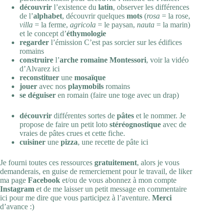
découvrir
l’existence du
latin
, observer les différences
de l’
alphabet
, découvrir quelques
mots
(
rosa
= la rose,
villa
= la ferme,
agricola
= le paysan,
nauta
= la marin)
et le concept d’
éthymologie
regarder
l’émission
C’est pas sorcier
sur les édifices
romains
construire
l’
arche romaine Montessori
, voir la vidéo
d’Alvarez
ici
reconstituer
une
mosaïque
jouer
avec nos
playmobils
romains
se déguiser
en romain (faire une toge avec un drap)
découvrir
différentes sortes de
pâtes
et le nommer. Je
propose de faire un petit loto
stéréognostique
avec de
vraies de pâtes crues et
cette fiche
.
cuisiner
une
pizza
, une
recette
de pâte ici
Je fourni toutes ces ressources
gratuitement
, alors je vous
demanderais, en guise de remerciement pour le travail, de liker
ma page
Facebook
et/ou de vous abonnez à mon compte
Instagram
et de me laisser un petit message en commentaire
ici pour me dire que vous participez à l’aventure.
Merci
d’avance :)