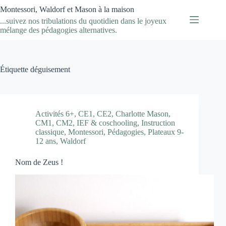
Passer
Montessori, Waldorf et Mason à la maison
au
...suivez nos tribulations du quotidien dans le joyeux
contenu
mélange des pédagogies alternatives.
Étiquette
déguisement
Activités 6+
,
CE1
,
CE2
,
Charlotte Mason
,
CM1
,
CM2
,
IEF & coschooling
,
Instruction
classique
,
Montessori
,
Pédagogies
,
Plateaux 9-
12 ans
,
Waldorf
Nom de Zeus !