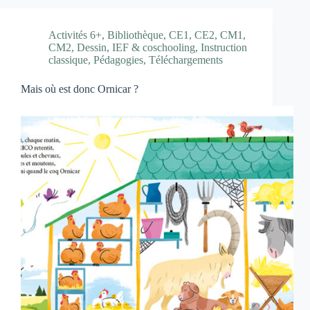
Activités 6+
,
Bibliothèque
,
CE1
,
CE2
,
CM1
,
CM2
,
Dessin
,
IEF & coschooling
,
Instruction
classique
,
Pédagogies
,
Téléchargements
Mais où est donc Ornicar ?