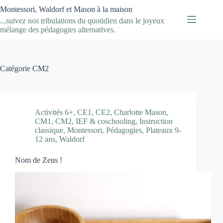
Passer
Montessori, Waldorf et Mason à la maison
au
...suivez nos tribulations du quotidien dans le joyeux
contenu
mélange des pédagogies alternatives.
Catégorie
CM2
Activités 6+
,
CE1
,
CE2
,
Charlotte Mason
,
CM1
,
CM2
,
IEF & coschooling
,
Instruction
classique
,
Montessori
,
Pédagogies
,
Plateaux 9-
12 ans
,
Waldorf
Nom de Zeus !