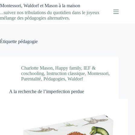
Passer
Montessori, Waldorf et Mason à la maison
au
...suivez nos tribulations du quotidien dans le joyeux
contenu
mélange des pédagogies alternatives.
Étiquette
pédagogie
Charlotte Mason
,
Happy family
,
IEF &
coschooling
,
Instruction classique
,
Montessori
,
Parentalité
,
Pédagogies
,
Waldorf
A la recherche de l’imperfection perdue