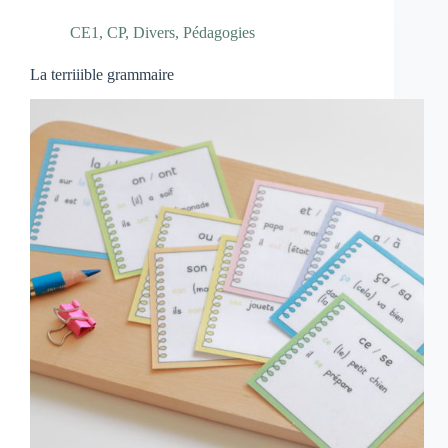
CE1
,
CP
,
Divers
,
Pédagogies
La terriiible grammaire