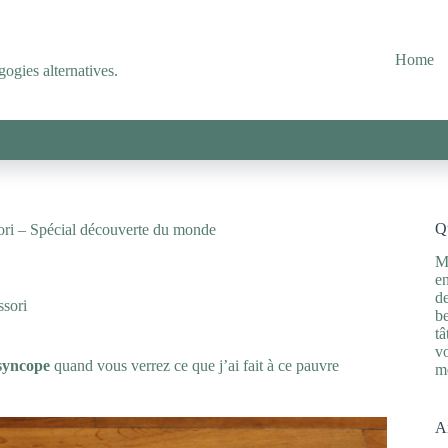
Home
ogies alternatives.
Qu
sori – Spécial découverte du monde
M
en
de
sori
be
tâ
vo
syncope
quand vous verrez ce que j’ai fait à ce pauvre
m
Ar