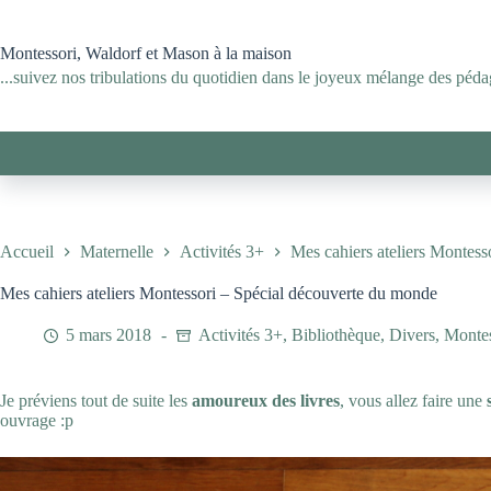
Passer
au
contenu
Montessori, Waldorf et Mason à la maison
...suivez nos tribulations du quotidien dans le joyeux mélange des pédag
Accueil
Maternelle
Activités 3+
Mes cahiers ateliers Montes
Mes cahiers ateliers Montessori – Spécial découverte du monde
5 mars 2018
Activités 3+
,
Bibliothèque
,
Divers
,
Montes
Je préviens tout de suite les
amoureux des livres
, vous allez faire une
ouvrage :p