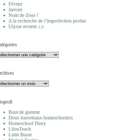
Février
Janvier
Nom de Zeus !
A la recherche de l’imperfection perdue
Ulysse revient ♪♫
atégories
tégories
rchives
rchives
logroll
Bout de gomme
Deux louveteaux homeschoolers
Homeschool Diary
LilouTeach
Lutin Bazar