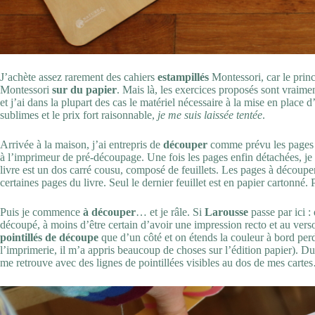
J’achète assez rarement des cahiers
estampillés
Montessori, car le prin
Montessori
sur du papier
. Mais là, les exercices proposés sont vraime
et j’ai dans la plupart des cas le matériel nécessaire à la mise en place d
sublimes et le prix fort raisonnable,
je me suis laissée tentée
.
Arrivée à la maison, j’ai entrepris de
découper
comme prévu les pages d
à l’imprimeur de pré-découpage. Une fois les pages enfin détachées, je 
livre est un dos carré cousu, composé de feuillets. Les pages à découp
certaines pages du livre. Seul le dernier feuillet est en papier cartonné.
Puis je commence
à découper
… et je râle. Si
Larousse
passe par ici 
découpé, à moins d’être certain d’avoir une impression recto et au ver
pointillés de découpe
que d’un côté et on étends la couleur à bord perd
l’imprimerie, il m’a appris beaucoup de choses sur l’édition papier). D
me retrouve avec des lignes de pointillées visibles au dos de mes carte