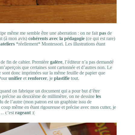
cipe même me semble être une aberration : on ne fait
pas
de
nt (à mon avis)
cohérents avec la pédagogie
(ce qui est rare)
’
ateliers
*réellement* Montessori. Les illustrations étant
e fin de cahier. Première
galère
, l’éditeur n’a pas demandé
m’aperçois que certaines sont cartonnée et d’autres non. Le
er sont donc imprimées sur la même feuille de papier que
 Pour
unifier
et
renforcer
, je
plastifie
tout.
: quand on fabrique un document qui a pour but d’être
so précise au deuxième de millimètre, on ne dessine
les
u de l’autre (mon patron est un graphiste issu de
u coup même en étant rigoureuse et précise avec mon cutter, je
s… c’est
rageant
:(