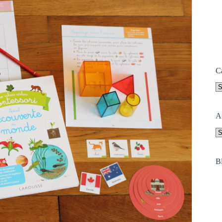
C
Ca
A
A
B