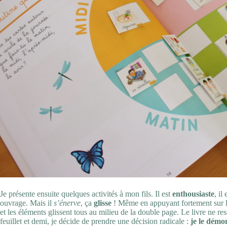
Je présente ensuite quelques activités à mon fils. Il est
enthousiaste
, i
ouvrage. Mais il
s’énerve
, ça
glisse
! Même en appuyant fortement sur le 
et les éléments glissent tous au milieu de la double page. Le livre ne r
feuillet et demi, je décide de prendre une décision radicale :
je le démo